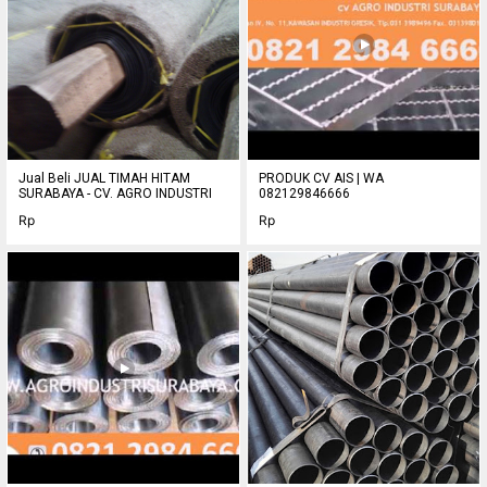
Jual Beli JUAL TIMAH HITAM
PRODUK CV AIS | WA
SURABAYA - CV. AGRO INDUSTRI
082129846666
Rp
Rp