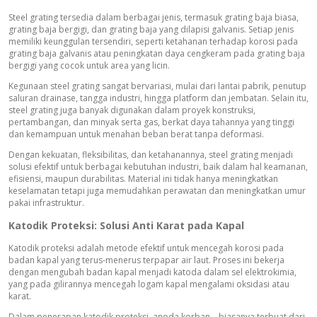
Steel grating tersedia dalam berbagai jenis, termasuk grating baja biasa,
grating baja bergigi, dan grating baja yang dilapisi galvanis. Setiap jenis
memiliki keunggulan tersendiri, seperti ketahanan terhadap korosi pada
grating baja galvanis atau peningkatan daya cengkeram pada grating baja
bergigi yang cocok untuk area yang licin.
Kegunaan steel grating sangat bervariasi, mulai dari lantai pabrik, penutup
saluran drainase, tangga industri, hingga platform dan jembatan. Selain itu,
steel grating juga banyak digunakan dalam proyek konstruksi,
pertambangan, dan minyak serta gas, berkat daya tahannya yang tinggi
dan kemampuan untuk menahan beban berat tanpa deformasi.
Dengan kekuatan, fleksibilitas, dan ketahanannya, steel grating menjadi
solusi efektif untuk berbagai kebutuhan industri, baik dalam hal keamanan,
efisiensi, maupun durabilitas. Material ini tidak hanya meningkatkan
keselamatan tetapi juga memudahkan perawatan dan meningkatkan umur
pakai infrastruktur.
Katodik Proteksi: Solusi Anti Karat pada Kapal
Katodik proteksi adalah metode efektif untuk mencegah korosi pada
badan kapal yang terus-menerus terpapar air laut. Proses ini bekerja
dengan mengubah badan kapal menjadi katoda dalam sel elektrokimia,
yang pada gilirannya mencegah logam kapal mengalami oksidasi atau
karat.
Dalam penerapan katodik proteksi, anoda korban—biasanya terbuat dari