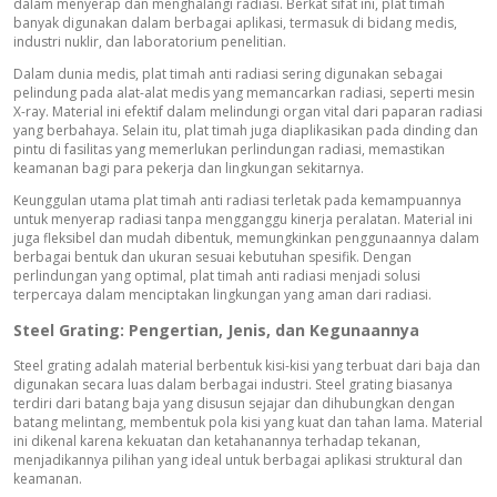
dalam menyerap dan menghalangi radiasi. Berkat sifat ini, plat timah
banyak digunakan dalam berbagai aplikasi, termasuk di bidang medis,
industri nuklir, dan laboratorium penelitian.
Dalam dunia medis, plat timah anti radiasi sering digunakan sebagai
pelindung pada alat-alat medis yang memancarkan radiasi, seperti mesin
X-ray. Material ini efektif dalam melindungi organ vital dari paparan radiasi
yang berbahaya. Selain itu, plat timah juga diaplikasikan pada dinding dan
pintu di fasilitas yang memerlukan perlindungan radiasi, memastikan
keamanan bagi para pekerja dan lingkungan sekitarnya.
Keunggulan utama plat timah anti radiasi terletak pada kemampuannya
untuk menyerap radiasi tanpa mengganggu kinerja peralatan. Material ini
juga fleksibel dan mudah dibentuk, memungkinkan penggunaannya dalam
berbagai bentuk dan ukuran sesuai kebutuhan spesifik. Dengan
perlindungan yang optimal, plat timah anti radiasi menjadi solusi
terpercaya dalam menciptakan lingkungan yang aman dari radiasi.
Steel Grating: Pengertian, Jenis, dan Kegunaannya
Steel grating adalah material berbentuk kisi-kisi yang terbuat dari baja dan
digunakan secara luas dalam berbagai industri. Steel grating biasanya
terdiri dari batang baja yang disusun sejajar dan dihubungkan dengan
batang melintang, membentuk pola kisi yang kuat dan tahan lama. Material
ini dikenal karena kekuatan dan ketahanannya terhadap tekanan,
menjadikannya pilihan yang ideal untuk berbagai aplikasi struktural dan
keamanan.