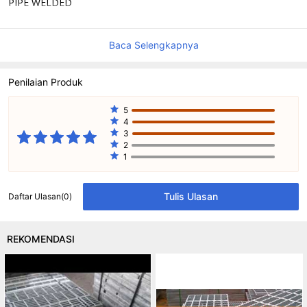
PIPE WELDED
Baca Selengkapnya
Penilaian Produk
5
4
3
2
1
Tulis Ulasan
Daftar Ulasan
(
0
)
REKOMENDASI