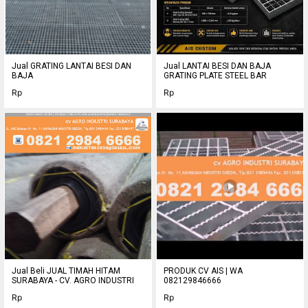
082129847777, 082129846666 EMAIL: industri2034@gmail.com
ROCKWOOL CSR BRADFORD INSULATION, GLASS WOOL,
ROOFMESH, ALUMUNIUM FOIL SINGGLE/
Jual GRATING LANTAI BESI DAN
Jual LANTAI BESI DAN BAJA
BAJA
GRATING PLATE STEEL BAR
Rp
Rp
Jual Beli JUAL TIMAH HITAM
PRODUK CV AIS | WA
SURABAYA - CV. AGRO INDUSTRI
082129846666
Rp
Rp